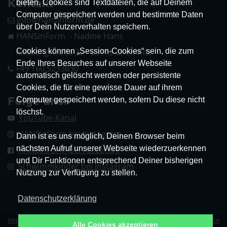
Kontakt
bieten. Cookies sind Textdateien, die auf Deinem
Computer gespeichert werden und bestimmte Daten
info@hansinform.de
über Dein Nutzerverhalten speichern.
HANSinForm - Nadine Hans
Cookies können „Session-Cookies“ sein, die zum
Kaßbergstraße 32 - 09112 Chemnitz
Ende Ihres Besuches auf unserer Webseite
+49 160 5233830
automatisch gelöscht werden oder persistente
Cookies, die für eine gewisse Dauer auf ihrem
Folge uns!
Computer gespeichert werden, sofern Du diese nicht
löschst.
YouTube-Kanal
HANSinForm bei Instagram
Dann ist es uns möglich, Deinen Browser beim
nächsten Aufruf unserer Webseite wiederzuerkennen
HANSinForm bei Facebook
und Dir Funktionen entsprechend Deiner bisherigen
Schwimmkinder bei Instagram
Nutzung zur Verfügung zu stellen.
Datenschutzerklärung
Impressum
|
Datenschutz
|
Erklärung zur Barrierefreiheit
|
Allgemeine
Alle Cookies akzeptieren