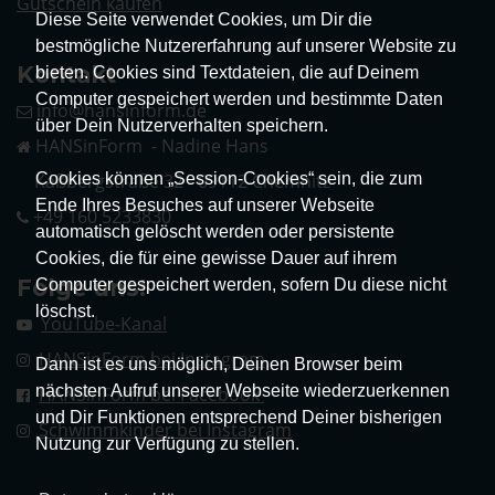
Gutschein kaufen
Diese Seite verwendet Cookies, um Dir die
bestmögliche Nutzererfahrung auf unserer Website zu
Kontakt
bieten. Cookies sind Textdateien, die auf Deinem
Computer gespeichert werden und bestimmte Daten
info@hansinform.de
über Dein Nutzerverhalten speichern.
HANSinForm - Nadine Hans
Cookies können „Session-Cookies“ sein, die zum
Kaßbergstraße 32 - 09112 Chemnitz
Ende Ihres Besuches auf unserer Webseite
+49 160 5233830
automatisch gelöscht werden oder persistente
Cookies, die für eine gewisse Dauer auf ihrem
Folge uns!
Computer gespeichert werden, sofern Du diese nicht
löschst.
YouTube-Kanal
HANSinForm bei Instagram
Dann ist es uns möglich, Deinen Browser beim
nächsten Aufruf unserer Webseite wiederzuerkennen
HANSinForm bei Facebook
und Dir Funktionen entsprechend Deiner bisherigen
Schwimmkinder bei Instagram
Nutzung zur Verfügung zu stellen.