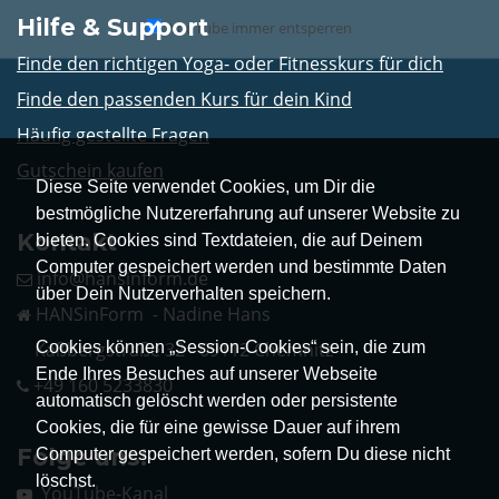
Hilfe & Support
YouTube immer entsperren
Finde den richtigen Yoga- oder Fitnesskurs für dich
Finde den passenden Kurs für dein Kind
Häufig gestellte Fragen
Gutschein kaufen
Diese Seite verwendet Cookies, um Dir die
bestmögliche Nutzererfahrung auf unserer Website zu
Kontakt
bieten. Cookies sind Textdateien, die auf Deinem
Computer gespeichert werden und bestimmte Daten
info@hansinform.de
über Dein Nutzerverhalten speichern.
HANSinForm - Nadine Hans
Cookies können „Session-Cookies“ sein, die zum
Kaßbergstraße 32 - 09112 Chemnitz
Ende Ihres Besuches auf unserer Webseite
+49 160 5233830
automatisch gelöscht werden oder persistente
Cookies, die für eine gewisse Dauer auf ihrem
Folge uns!
Computer gespeichert werden, sofern Du diese nicht
löschst.
YouTube-Kanal