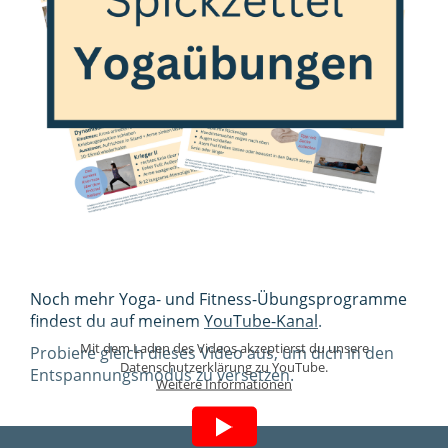
Noch mehr Yoga- und Fitness-Übungsprogramme
findest du auf meinem
YouTube-Kanal
.
Mit dem Laden des Videos akzeptierst du unsere
Probiere gleich dieses Video aus, um dich in den
Datenschutzerklärung zu YouTube.
Entspannungsmodus zu versetzen.
Weitere Informationen