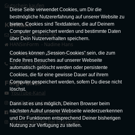
Gutschein kaufen
Diese Seite verwendet Cookies, um Dir die
bestmögliche Nutzererfahrung auf unserer Website zu
Kontakt
bieten. Cookies sind Textdateien, die auf Deinem
Computer gespeichert werden und bestimmte Daten
info@hansinform.de
über Dein Nutzerverhalten speichern.
HANSinForm - Nadine Hans
Cookies können „Session-Cookies“ sein, die zum
Kaßbergstraße 32 - 09112 Chemnitz
Ende Ihres Besuches auf unserer Webseite
+49 160 5233830
automatisch gelöscht werden oder persistente
Cookies, die für eine gewisse Dauer auf ihrem
Folge uns!
Computer gespeichert werden, sofern Du diese nicht
löschst.
YouTube-Kanal
HANSinForm bei Instagram
Dann ist es uns möglich, Deinen Browser beim
nächsten Aufruf unserer Webseite wiederzuerkennen
HANSinForm bei Facebook
und Dir Funktionen entsprechend Deiner bisherigen
Schwimmkinder bei Instagram
Nutzung zur Verfügung zu stellen.