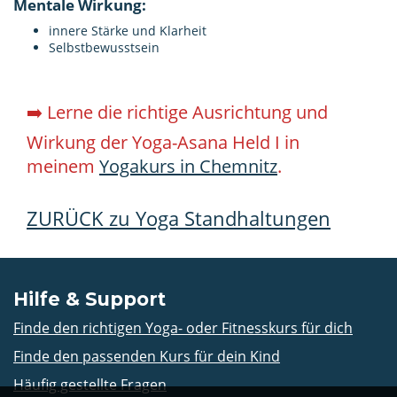
Mentale Wirkung:
innere Stärke und Klarheit
Selbstbewusstsein
➡️ Lerne die richtige Ausrichtung und
Wirkung der Yoga-Asana Held I in
meinem
Yogakurs in Chemnitz
.
ZURÜCK zu Yoga Standhaltungen
Hilfe & Support
Finde den richtigen Yoga- oder Fitnesskurs für dich
Finde den passenden Kurs für dein Kind
Häufig gestellte Fragen