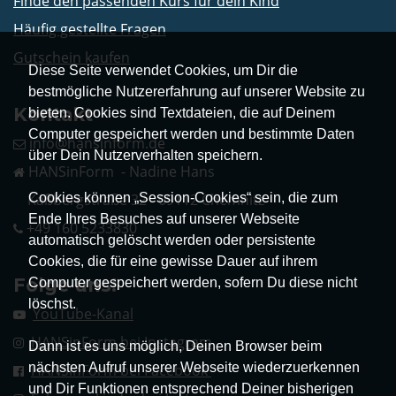
Finde den passenden Kurs für dein Kind
Häufig gestellte Fragen
Gutschein kaufen
Diese Seite verwendet Cookies, um Dir die
bestmögliche Nutzererfahrung auf unserer Website zu
Kontakt
bieten. Cookies sind Textdateien, die auf Deinem
Computer gespeichert werden und bestimmte Daten
info@hansinform.de
über Dein Nutzerverhalten speichern.
HANSinForm - Nadine Hans
Cookies können „Session-Cookies“ sein, die zum
Kaßbergstraße 32 - 09112 Chemnitz
Ende Ihres Besuches auf unserer Webseite
+49 160 5233830
automatisch gelöscht werden oder persistente
Cookies, die für eine gewisse Dauer auf ihrem
Folge uns!
Computer gespeichert werden, sofern Du diese nicht
löschst.
YouTube-Kanal
HANSinForm bei Instagram
Dann ist es uns möglich, Deinen Browser beim
nächsten Aufruf unserer Webseite wiederzuerkennen
HANSinForm bei Facebook
und Dir Funktionen entsprechend Deiner bisherigen