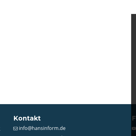
Kontakt
F
r
info@hansinform.de