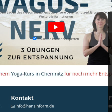
dem Laden des Videos akzeptierst du unsere Datenschutzerklärung zu You
Weitere Informationen
YouTube immer entsperren
einem
Yoga-Kurs in Chemnitz
für noch mehr Ents
Kontakt
F
r
info@hansinform.de