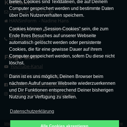
Kontakt
bieten. Cookies sind Textdateien, die auf Deinem
Computer gespeichert werden und bestimmte Daten
info@hansinform.de
über Dein Nutzerverhalten speichern.
HANSinForm - Nadine Hans
Cookies können „Session-Cookies“ sein, die zum
Kaßbergstraße 32 - 09112 Chemnitz
Ende Ihres Besuches auf unserer Webseite
+49 160 5233830
automatisch gelöscht werden oder persistente
Cookies, die für eine gewisse Dauer auf ihrem
Computer gespeichert werden, sofern Du diese nicht
Folge uns!
löschst.
YouTube-Kanal
HANSinForm bei Instagram
Dann ist es uns möglich, Deinen Browser beim
nächsten Aufruf unserer Webseite wiederzuerkennen
HANSinForm bei Facebook
und Dir Funktionen entsprechend Deiner bisherigen
Schwimmkinder bei Instagram
Nutzung zur Verfügung zu stellen.
Datenschutzerklärung
Impressum
|
Datenschutz
|
Erklärung zur Barrierefreiheit
|
Allgemeine
Alle Cookies akzeptieren