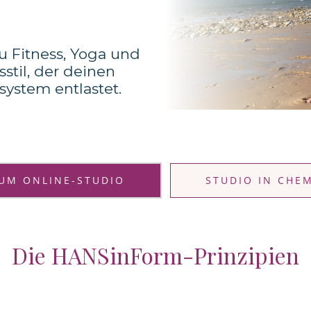
 Fitness, Yoga und
til, der deinen
system entlastet.
UM ONLINE-STUDIO
STUDIO IN CHE
Die HANSinForm-Prinzipien