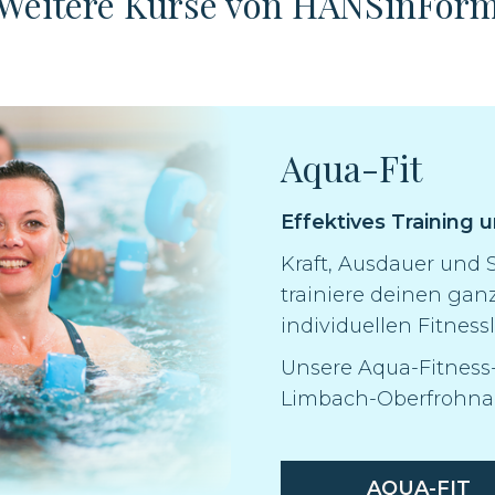
Weitere Kurse von HANSinFor
Aqua-Fit
Effektives Training 
Kraft, Ausdauer und
trainiere deinen ga
individuellen Fitnessl
Unsere Aqua-Fitness-
Limbach-Oberfrohna,
AQUA-FIT