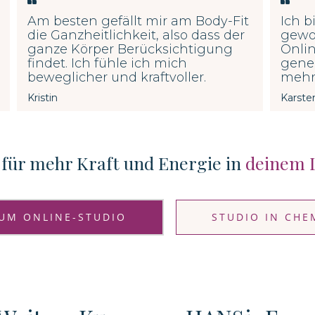
Am besten gefällt mir am Body-Fit
Ich b
die Ganzheitlichkeit, also dass der
gewor
ganze Körper Berücksichtigung
Onlin
findet. Ich
fühle ich mich
gener
beweglicher und kraftvoller.
mehr
Kristin
Karste
 für mehr Kraft und Energie in
deinem 
UM ONLINE-STUDIO
STUDIO IN CHE