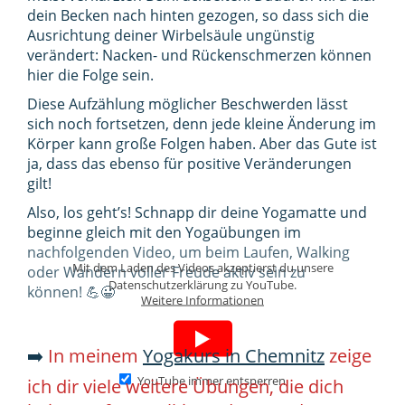
dein Becken nach hinten gezogen, so dass sich die
Ausrichtung deiner Wirbelsäule ungünstig
verändert: Nacken- und Rückenschmerzen können
hier die Folge sein.
Diese Aufzählung möglicher Beschwerden lässt
sich noch fortsetzen, denn jede kleine Änderung im
Körper kann große Folgen haben. Aber das Gute ist
ja, dass das ebenso für positive Veränderungen
gilt!
Also, los geht’s! Schnapp dir deine Yogamatte und
beginne gleich mit den Yogaübungen im
nachfolgenden Video, um beim Laufen, Walking
Mit dem Laden des Videos akzeptierst du unsere
oder Wandern voller Freude aktiv sein zu
Datenschutzerklärung zu YouTube.
können! 💪😀
Weitere Informationen
➡️
In meinem
Yogakurs in Chemnitz
zeige
YouTube immer entsperren
ich dir viele weitere Übungen, die dich