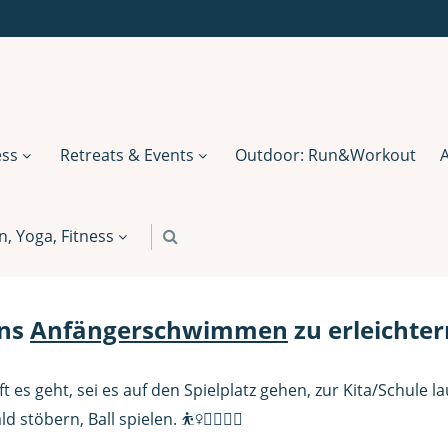
ess
Retreats & Events
Outdoor: Run&Workout
 Yoga, Fitness
ins
Anfängerschwimmen
zu erleichter
 es geht, sei es auf den Spielplatz gehen, zur Kita/Schule la
bern, Ball spielen. ⛹️‍♀️🤸‍♂️🚴‍♀️