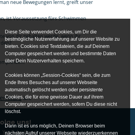
man neue Bewegungen lernt, greift unser
n, ist Voraussetzung fürs Schwimmen
Diese Seite verwendet Cookies, um Dir die
te von dir gehalten werde, wenn ihr
bestmögliche Nutzererfahrung auf unserer Website zu
rden?
bieten. Cookies sind Textdateien, die auf Deinem
Computer gespeichert werden und bestimmte Daten
über Dein Nutzerverhalten speichern.
 empfinden.
Cookies können „Session-Cookies“ sein, die zum
Ende Ihres Besuches auf unserer Webseite
automatisch gelöscht werden oder persistente
ernkurs
an.
Cookies, die für eine gewisse Dauer auf ihrem
Computer gespeichert werden, sofern Du diese nicht
löschst.
olge uns!
Dann ist es uns möglich, Deinen Browser beim
YouTube-Kanal
nächsten Aufruf unserer Webseite wiederzuerkennen