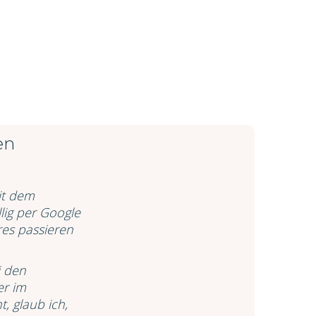
en
it dem
lig per Google
res passieren
i den
er im
, glaub ich,