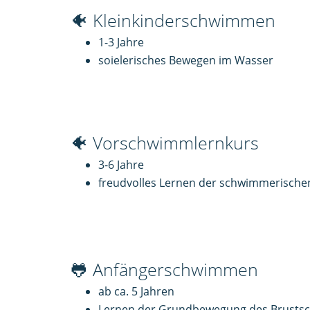
🐠 Kleinkinderschwimmen
1-3 Jahre
soielerisches Bewegen im Wasser
🐠 Vorschwimmlernkurs
3-6 Jahre
freudvolles Lernen der schwimmerischen 
🐸 Anfängerschwimmen
ab ca. 5 Jahren
Lernen der Grundbewegung des Brust