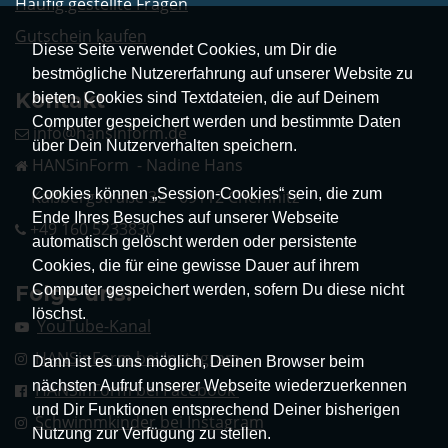
Häufig gestellte Fragen
Gutschein kaufen
Diese Seite verwendet Cookies, um Dir die
bestmögliche Nutzererfahrung auf unserer Website zu
Kontakt
bieten. Cookies sind Textdateien, die auf Deinem
Computer gespeichert werden und bestimmte Daten
info@hansinform.de
über Dein Nutzerverhalten speichern.
HANSinForm - Nadine Hans
Cookies können „Session-Cookies“ sein, die zum
Kaßbergstraße 32 - 09112 Chemnitz
Ende Ihres Besuches auf unserer Webseite
+49 160 5233830
automatisch gelöscht werden oder persistente
Cookies, die für eine gewisse Dauer auf ihrem
Folge uns!
Computer gespeichert werden, sofern Du diese nicht
löschst.
YouTube-Kanal
HANSinForm bei Instagram
Dann ist es uns möglich, Deinen Browser beim
nächsten Aufruf unserer Webseite wiederzuerkennen
HANSinForm bei Facebook
und Dir Funktionen entsprechend Deiner bisherigen
Schwimmkinder bei Instagram
Nutzung zur Verfügung zu stellen.