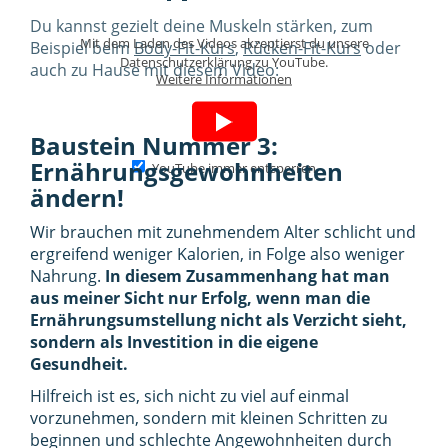
Du kannst gezielt deine Muskeln stärken, zum
Mit dem Laden des Videos akzeptierst du unsere
Beispiel beim
Body-Fit-Kurs
,
Rücken-Fit-Kurs
oder
Datenschutzerklärung zu YouTube.
auch zu Hause mit diesem Video:
Weitere Informationen
Baustein Nummer 3:
Ernährungsgewohnheiten
YouTube immer entsperren
ändern!
Wir brauchen mit zunehmendem Alter schlicht und
ergreifend weniger Kalorien, in Folge also weniger
Nahrung.
In diesem Zusammenhang hat man
aus meiner Sicht nur Erfolg, wenn man die
Ernährungsumstellung nicht als Verzicht sieht,
sondern als Investition in die eigene
Gesundheit.
Hilfreich ist es, sich nicht zu viel auf einmal
vorzunehmen, sondern mit kleinen Schritten zu
beginnen und schlechte Angewohnheiten durch