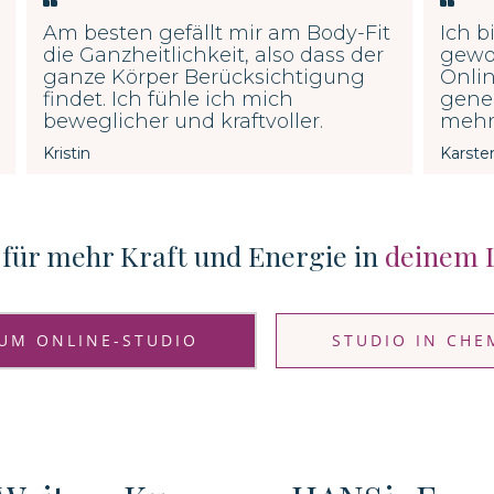
Am besten gefällt mir am Body-Fit
Ich b
die Ganzheitlichkeit, also dass der
gewor
ganze Körper Berücksichtigung
Onlin
findet. Ich
fühle ich mich
gener
beweglicher und kraftvoller.
mehr
Kristin
Karste
 für mehr Kraft und Energie in
deinem 
UM ONLINE-STUDIO
STUDIO IN CHE