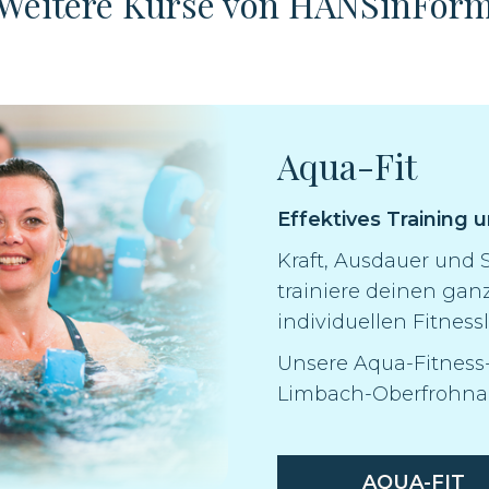
Weitere Kurse von HANSinFor
Aqua-Fit
Effektives Training 
Kraft, Ausdauer und
trainiere deinen ga
individuellen Fitnessl
Unsere Aqua-Fitness-
Limbach-Oberfrohna,
AQUA-FIT