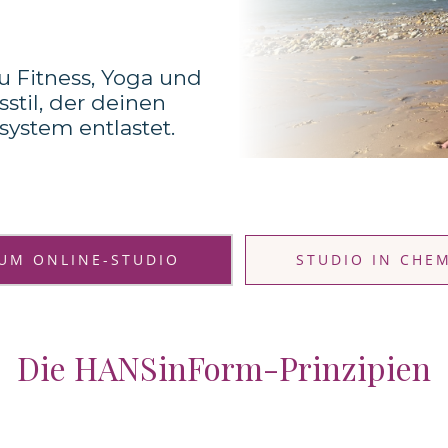
 Fitness, Yoga und
til, der deinen
system entlastet.
UM ONLINE-STUDIO
STUDIO IN CHE
Die HANSinForm-Prinzipien